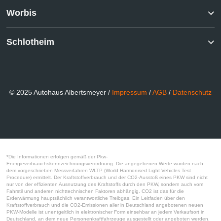
Worbis
Schlotheim
© 2025 Autohaus Albertsmeyer /
Impressum
/
AGB
/
Datenschutz
*Die Informationen erfolgen gemäß der Pkw-
Energieverbrauchskennzeichnungsverordnung. Die angegebenen Werte wurden nach
dem vorgeschrieben Messverfahren WLTP (World Harmonised Light Vehicles Test
Procedure) ermittelt. Der Kraftstoffverbrauch und der CO2-Ausstoß eines PKW sind nicht
nur von der effizienten Ausnutzung des Kraftstoffs durch den PKW, sondern auch vom
Fahrstil und anderen nichttechnischen Faktoren abhängig. CO2 ist das für die
Erderwärmung hauptsächlich verantwortliche Treibgas. Ein Leitfaden über den
Kraftstoffverbrauch und die CO2-Emissionen aller in Deutschland angebotenen neuen
PKW-Modelle ist unentgeltlich in elektronischer Form einsehbar an jedem Verkaufsort in
Deutschland, an dem neue Personenkraftfahrzeuge ausgestellt oder angeboten werden.