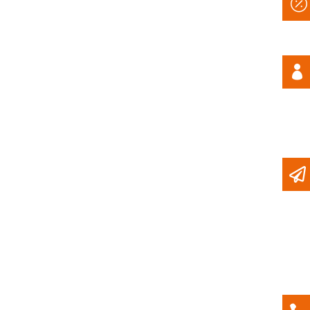


