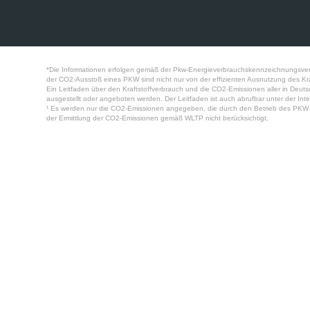
*Die Informationen erfolgen gemäß der Pkw-Energieverbrauchskennzeichnungsver
der CO2-Ausstoß eines PKW sind nicht nur von der effizienten Ausnutzung des Kr
Ein Leitfaden über den Kraftstoffverbrauch und die CO2-Emissionen aller in Deu
ausgestellt oder angeboten werden. Der Leitfaden ist auch abrufbar unter der Inte
¹ Es werden nur die CO2-Emissionen angegeben, die durch den Betrieb des PKW e
der Ermittlung der CO2-Emissionen gemäß WLTP nicht berücksichtigt.