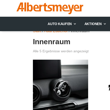
AUTO KAUFEN
AKTIONEN
Start
/
Audi Zubehör
/ Innenraum
Innenraum
Alle 5 Ergebnisse werden angezeigt