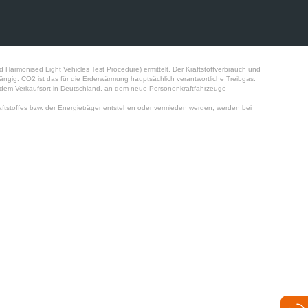
monised Light Vehicles Test Procedure) ermittelt. Der Kraftstoffverbrauch und
ngig. CO2 ist das für die Erderwärmung hauptsächlich verantwortliche Treibgas.
jedem Verkaufsort in Deutschland, an dem neue Personenkraftfahrzeuge
tstoffes bzw. der Energieträger entstehen oder vermieden werden, werden bei