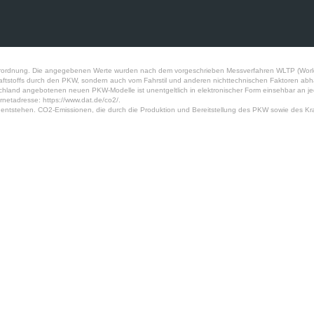
ordnung. Die angegebenen Werte wurden nach dem vorgeschrieben Messverfahren WLTP (World Har
aftstoffs durch den PKW, sondern auch vom Fahrstil und anderen nichttechnischen Faktoren abhä
tschland angebotenen neuen PKW-Modelle ist unentgeltlich in elektronischer Form einsehbar an 
rnetadresse: https://www.dat.de/co2/.
ntstehen. CO2-Emissionen, die durch die Produktion und Bereitstellung des PKW sowie des Kraf