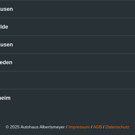
ausen
elde
ausen
ieden
heim
© 2025 Autohaus Albertsmeyer /
Impressum
/
AGB
/
Datenschutz