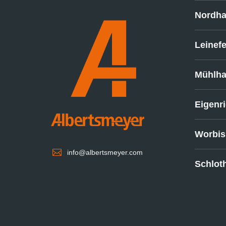
Nordh
Leinef
Mühlh
Eigenr
Worbis

info@albertsmeyer.com
Schlot