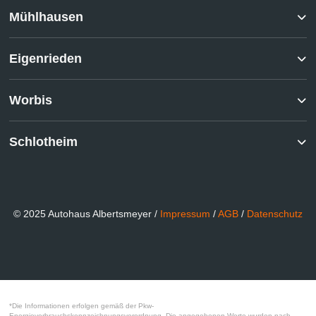
Mühlhausen
Eigenrieden
Worbis
Schlotheim
© 2025 Autohaus Albertsmeyer /
Impressum
/
AGB
/
Datenschutz
*Die Informationen erfolgen gemäß der Pkw-
Energieverbrauchskennzeichnungsverordnung. Die angegebenen Werte wurden nach