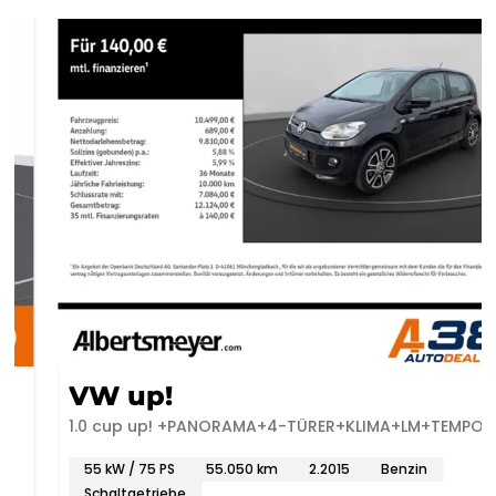
VW up!
1.0 cup up! +PANORAMA+4-TÜRER+KLIMA+LM+TEMPO
55 kW / 75 PS
55.050 km
2.2015
Benzin
Schaltgetriebe