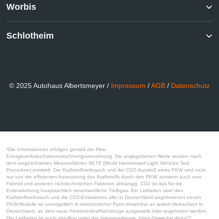
Worbis
Schlotheim
© 2025 Autohaus Albertsmeyer /
Impressum
/
AGB
/
Datenschutz
*Die Informationen erfolgen gemäß der Pkw-
Energieverbrauchskennzeichnungsverordnung. Die angegebenen Werte wurden nach
dem vorgeschrieben Messverfahren WLTP (World Harmonised Light Vehicles Test
Procedure) ermittelt. Der Kraftstoffverbrauch und der CO2-Ausstoß eines PKW sind nicht
nur von der effizienten Ausnutzung des Kraftstoffs durch den PKW, sondern auch vom
Fahrstil und anderen nichttechnischen Faktoren abhängig. CO2 ist das für die
Erderwärmung hauptsächlich verantwortliche Treibgas. Ein Leitfaden über den
Kraftstoffverbrauch und die CO2-Emissionen aller in Deutschland angebotenen neuen
PKW-Modelle ist unentgeltlich in elektronischer Form einsehbar an jedem Verkaufsort in
Deutschland, an dem neue Personenkraftfahrzeuge ausgestellt oder angeboten werden.
Der Leitfaden ist auch abrufbar unter der Internetadresse: https://www.dat.de/co2/.