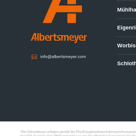
Mühlh
Eigenr
Worbis

info@albertsmeyer.com
Schlot
*Die Informationen erfolgen gemäß der Pkw-Energieverbrauchskennzeichnungsver
der CO2-Ausstoß eines PKW sind nicht nur von der effizienten Ausnutzung des Kr