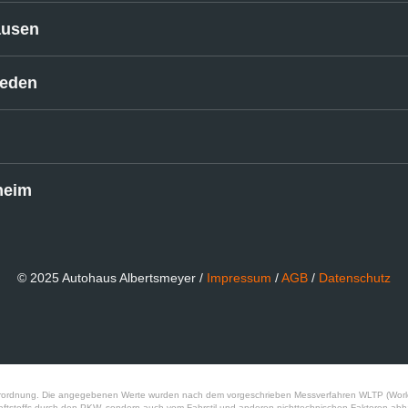
ausen
ieden
heim
© 2025 Autohaus Albertsmeyer /
Impressum
/
AGB
/
Datenschutz
ordnung. Die angegebenen Werte wurden nach dem vorgeschrieben Messverfahren WLTP (World Har
aftstoffs durch den PKW, sondern auch vom Fahrstil und anderen nichttechnischen Faktoren abhä