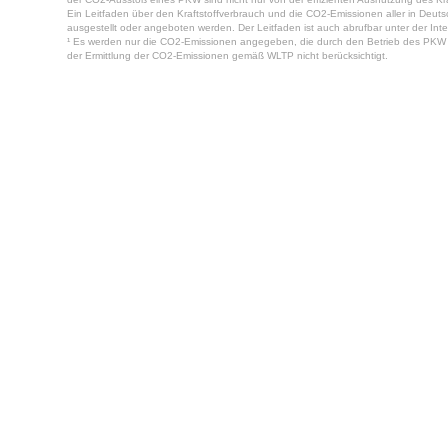
Ein Leitfaden über den Kraftstoffverbrauch und die CO2-Emissionen aller in Deu
ausgestellt oder angeboten werden. Der Leitfaden ist auch abrufbar unter der Inte
¹ Es werden nur die CO2-Emissionen angegeben, die durch den Betrieb des PKW e
der Ermittlung der CO2-Emissionen gemäß WLTP nicht berücksichtigt.