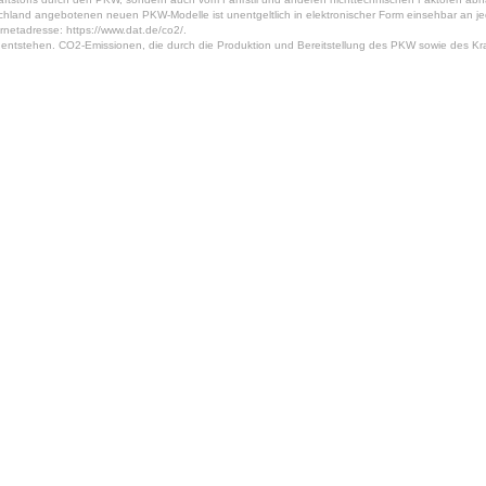
tschland angebotenen neuen PKW-Modelle ist unentgeltlich in elektronischer Form einsehbar an 
rnetadresse: https://www.dat.de/co2/.
ntstehen. CO2-Emissionen, die durch die Produktion und Bereitstellung des PKW sowie des Kraf