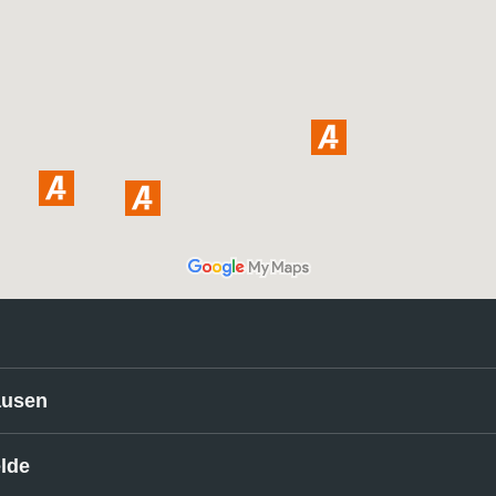
ausen
elde