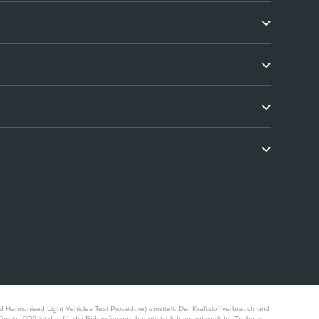
monised Light Vehicles Test Procedure) ermittelt. Der Kraftstoffverbrauch und
ngig. CO2 ist das für die Erderwärmung hauptsächlich verantwortliche Treibgas.