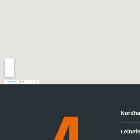
Nordh
Leinef