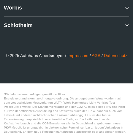
Worbis
Schlotheim
© 2025 Autohaus Albertsmeyer /
Impressum
/
AGB
/
Datenschutz
*Die Informationen erfolgen gemäß der Pkw-
Energieverbrauchskennzeichnungsverordnung. Die angegebenen Werte wurden nach
dem vorgeschrieben Messverfahren WLTP (World Harmonised Light Vehicles Test
Procedure) ermittelt. Der Kraftstoffverbrauch und der CO2-Ausstoß eines PKW sind nicht
nur von der effizienten Ausnutzung des Kraftstoffs durch den PKW, sondern auch vom
Fahrstil und anderen nichttechnischen Faktoren abhängig. CO2 ist das für die
Erderwärmung hauptsächlich verantwortliche Treibgas. Ein Leitfaden über den
Kraftstoffverbrauch und die CO2-Emissionen aller in Deutschland angebotenen neuen
PKW-Modelle ist unentgeltlich in elektronischer Form einsehbar an jedem Verkaufsort in
Deutschland, an dem neue Personenkraftfahrzeuge ausgestellt oder angeboten werden.