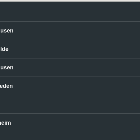
ausen
elde
ausen
ieden
heim