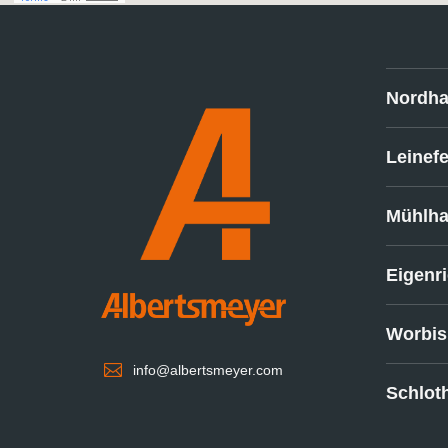
Nordh
Leinef
Mühlh
Eigenr
Worbis

info@albertsmeyer.com
Schlot